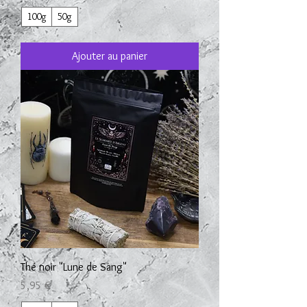
100g
50g
Ajouter au panier
Thé noir "Lune de Sang"
Prix
5,95 €