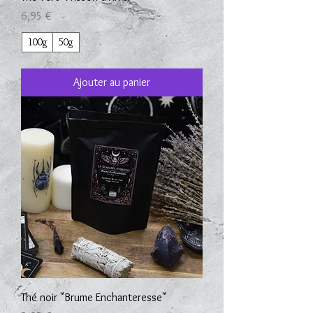
Prix
6,95 €
100g
50g
Ajouter au panier
Thé noir "Brume Enchanteresse"