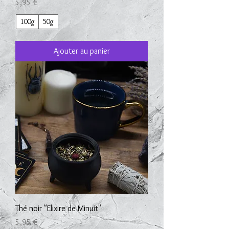
Prix
5,95 €
100g
50g
Ajouter au panier
Thé noir "Elixire de Minuit"
Prix
5,95 €