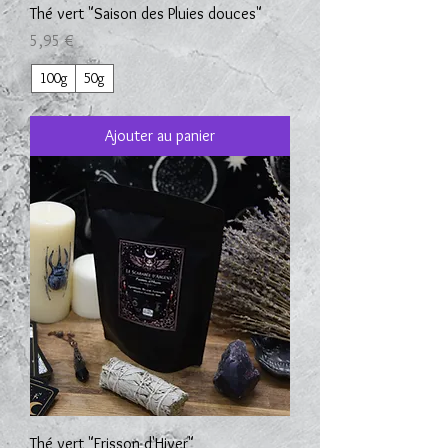
Thé vert "Saison des Pluies douces"
Prix
5,95 €
100g
50g
Ajouter au panier
Thé vert "Frisson d'Hiver"