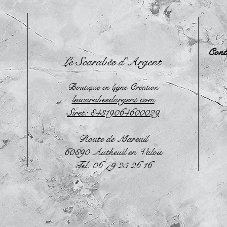
Cont
Le Scarabée d'Argent
Boutique en ligne Création
lescarabeedargent.com
Siret: 84319064600029
Route de Mareuil
60890 Autheuil en Valois
Tel: 06 79 25 26 16