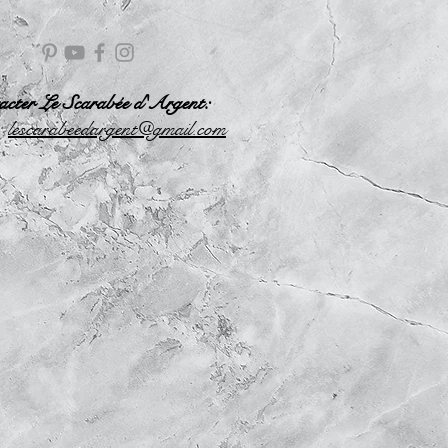
acter Le Scarabée d'Argent:
l
escarabeedargent@gmail.com