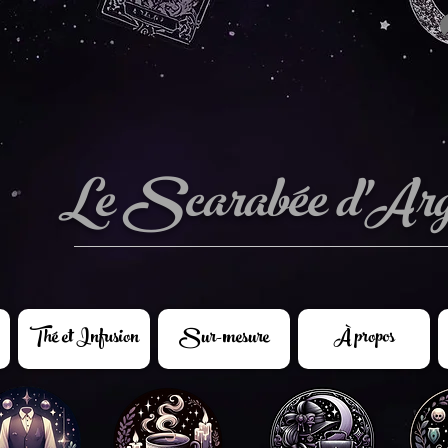
Le Scarabée d'Arg
Thé et Infusion
Sur-mesure
À propos