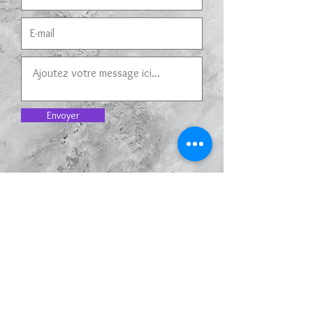
Envoyer
Contacter Le Scarabée d'Argent:
l
escarabeedargent@gmail.com