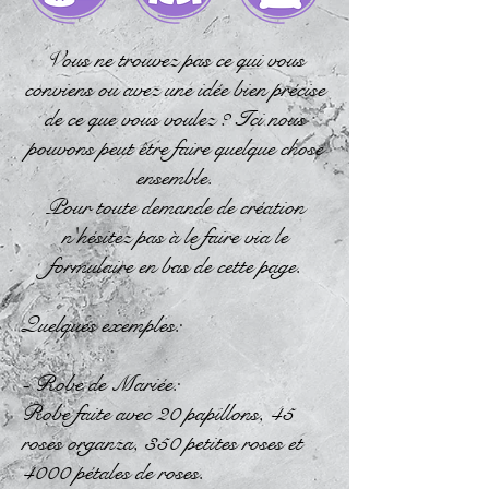
Vous ne trouvez pas ce qui vous
conviens ou avez une idée bien précise
de ce que vous voulez ? Ici nous
pouvons peut être faire quelque chose
ensemble.
Pour toute demande de création
n'hésitez pas à le faire via le
formulaire en bas de cette page.
Quelques exemples:
- Robe de Mariée:
Robe faite avec 20 papillons, 45
roses organza, 350 petites roses et
4000 pétales de roses.