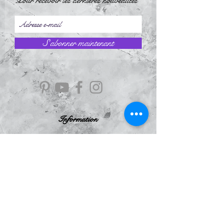
Pour recevoir les dernières nouveautés
S`abonner maintenant
Information
À Propos
Politique de confidentialité
Conditions Générales de Ventes
Mentions légales