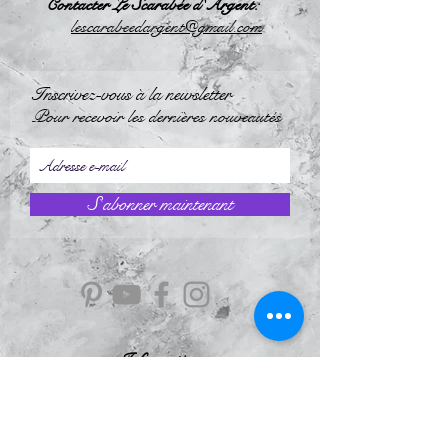
Contacter Le Scarabée d'Argent:
l
escarabeedargent@gmail.com
Inscrivez-vous à la newsletter
Pour recevoir les dernières nouveautés
S`abonner maintenant
Information
À Propos
Politique de confidentialité