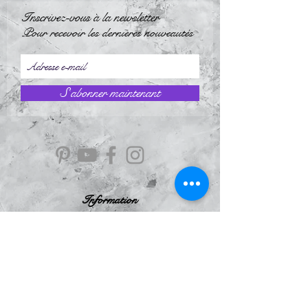
Inscrivez-vous à la newsletter
Pour recevoir les dernières nouveautés
S`abonner maintenant
Information
À Propos
Politique de confidentialité
Conditions Générales de Ventes