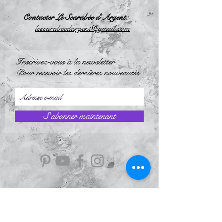
Contacter Le Scarabée d'Argent:
l
escarabeedargent@gmail.com
Inscrivez-vous à la newsletter
Pour recevoir les dernières nouveautés
S`abonner maintenant
Information
À Propos