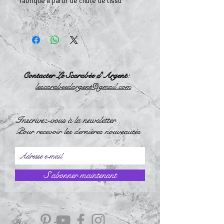
fabriqué à partir de chute de tissu
Contacter Le Scarabée d'Argent:
l
escarabeedargent@gmail.com
Inscrivez-vous à la newsletter
Pour recevoir les dernières nouveautés
S`abonner maintenant