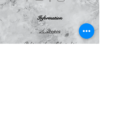
Information
À Propos
Politique de confidentialité
Conditions Générales de Ventes
Mentions légales
Le Blog
Avis
clients
Le Scarabée
d'Argent
Boutique en ligne Création