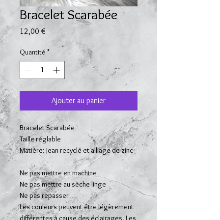
Bracelet Scarabée
Prix
12,00 €
Quantité
*
Ajouter au panier
Bracelet Scarabée
Taille réglable
Matière: Jean recyclé et alliage de zinc
Ne pas mettre en machine
Ne pas mettre au sèche linge
Ne pas repasser
Les couleurs peuvent être légèrement
différentes à cause des éclairages. Les