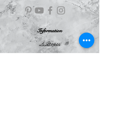
Information
À Propos
Politique de confidentialité
Conditions Générales de Ventes
Mentions légales
Le Blog
Avis
clients
Le Scarabée
d'Argent