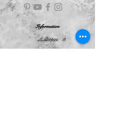
Information
À Propos
Politique de confidentialité
Conditions Générales de Ventes
Mentions légales
Le Blog
Avis
clients
Le Scarabée
d'Argent