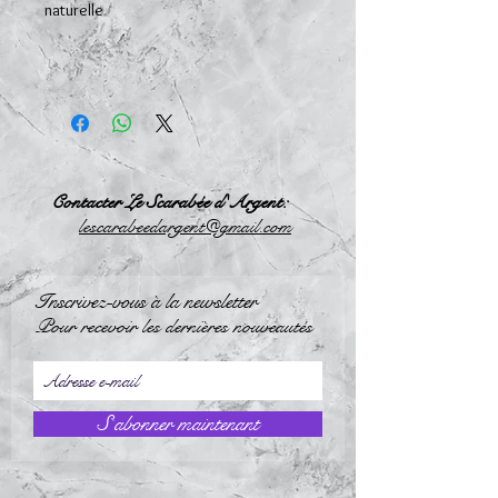
naturelle
Contacter Le Scarabée d'Argent:
l
escarabeedargent@gmail.com
Inscrivez-vous à la newsletter
Pour recevoir les dernières nouveautés
S`abonner maintenant