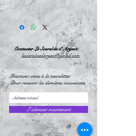
Contacter Le Scarabée d'Argent:
l
escarabeedargent@gmail.com
Inscrivez-vous à la newsletter
Pour recevoir les dernières nouveautés
S`abonner maintenant