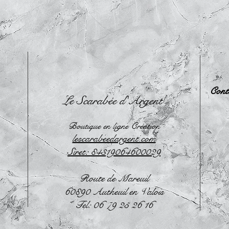
Cont
Le Scarabée d'Argent
Boutique en ligne Création
lescarabeedargent.com
Siret: 84319064600029
Route de Mareuil
60890 Autheuil en Valois
Tel: 06 79 25 26 16