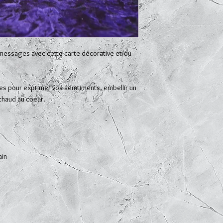
messages avec cette carte décorative et/ou
ites pour exprimer vos semtiments, embellir un
 chaud au coeur.
ain