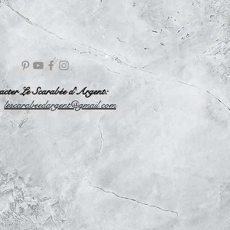
acter Le Scarabée d'Argent:
l
escarabeedargent@gmail.com