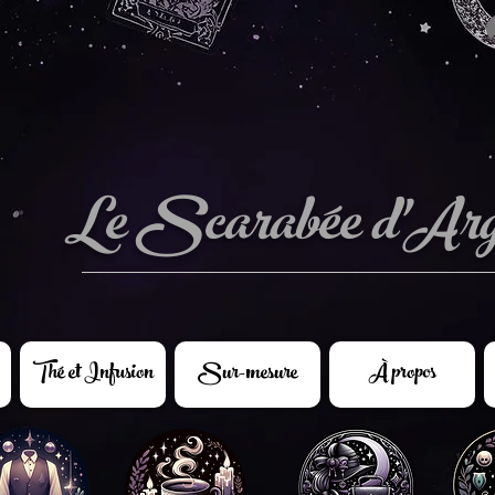
Le Scarabée d'Arg
Thé et Infusion
Sur-mesure
À propos