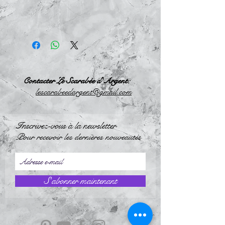
Contacter Le Scarabée d'Argent:
l
escarabeedargent@gmail.com
Inscrivez-vous à la newsletter
Pour recevoir les dernières nouveautés
S`abonner maintenant