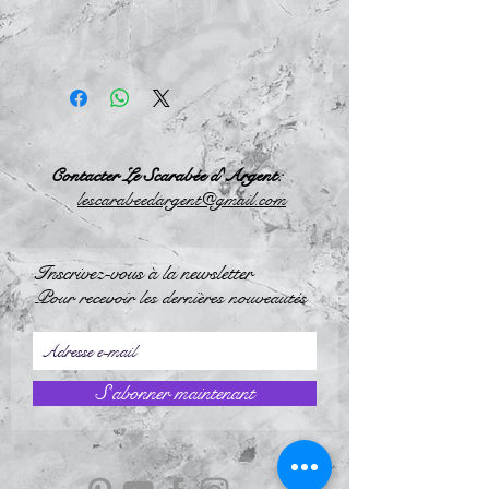
Contacter Le Scarabée d'Argent:
l
escarabeedargent@gmail.com
Inscrivez-vous à la newsletter
Pour recevoir les dernières nouveautés
S`abonner maintenant