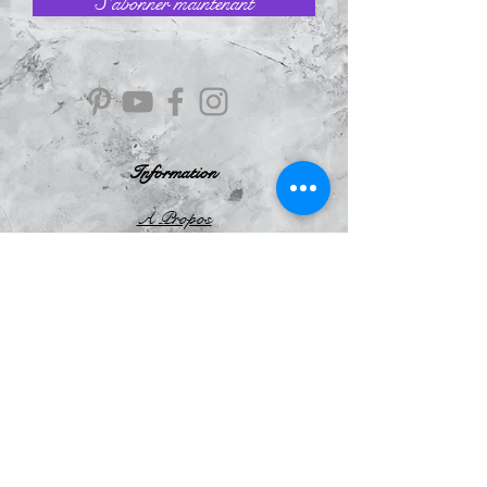
S`abonner maintenant
Information
À Propos
Politique de confidentialité
Conditions Générales de Ventes
Mentions légales
Le Blog
Avis
clients