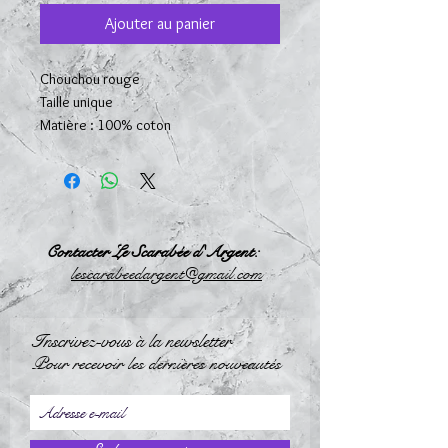
Ajouter au panier
Chouchou rouge
Taille unique
Matière : 100% coton
Contacter Le Scarabée d'Argent:
l
escarabeedargent@gmail.com
Inscrivez-vous à la newsletter
Pour recevoir les dernières nouveautés