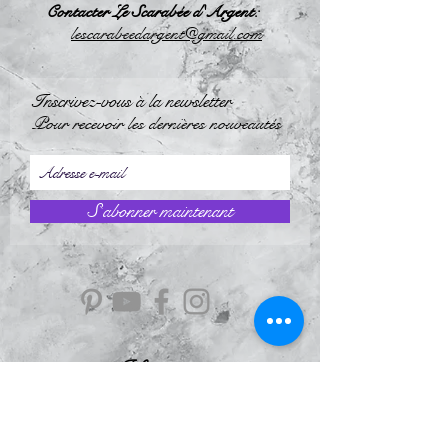
Contacter Le Scarabée d'Argent:
l
escarabeedargent@gmail.com
Inscrivez-vous à la newsletter
Pour recevoir les dernières nouveautés
S`abonner maintenant
Information
À Propos