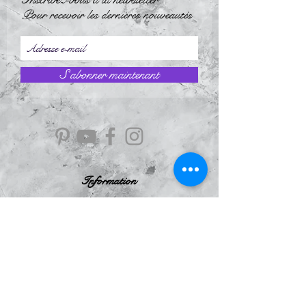
Pour recevoir les dernières nouveautés
S`abonner maintenant
Information
À Propos
Politique de confidentialité
Conditions Générales de Ventes
Mentions légales