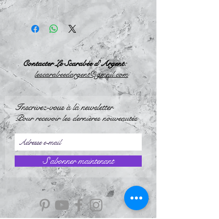
Contacter Le Scarabée d'Argent:
l
escarabeedargent@gmail.com
Inscrivez-vous à la newsletter
Pour recevoir les dernières nouveautés
S`abonner maintenant