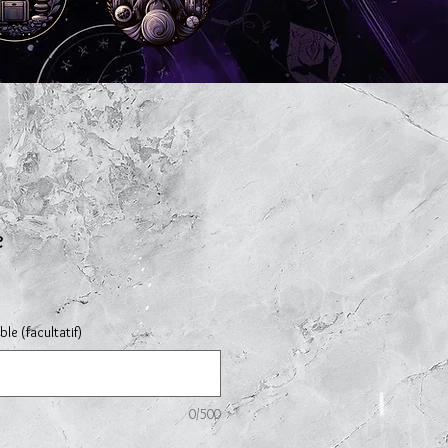
e
le (facultatif)
0/500