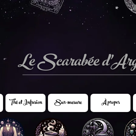
Le Scarabée d'Arg
Thé et Infusion
Sur-mesure
À propos