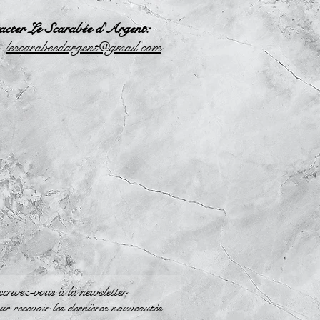
acter Le Scarabée d'Argent:
l
escarabeedargent@gmail.com
crivez-vous à la newsletter
r recevoir les dernières nouveautés