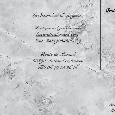
Cont
Le Scarabée d'Argent
Boutique en ligne Création
lescarabeedargent.com
Siret: 84319064600029
Route de Mareuil
60890 Autheuil en Valois
Tel: 06 79 25 26 16
Ins
Pou