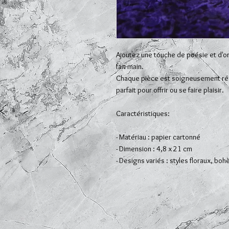
Ajoutez une touche de poésie et d'or
fait main.
Chaque pièce est soigneusement réali
parfait pour offrir ou se faire plaisir.
Caractéristiques:
- Matériau : papier cartonné
- Dimension : 4,8 x 21 cm
- Designs variés : styles floraux, bo