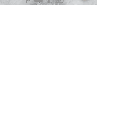
Information
À Propos
Politique de confidentialité
Conditions Générales de Ventes
Mentions légales
Le Blog
Avis
clients
Le Scarabée
d'Argent
Boutique en ligne Création