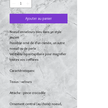
Ajouter au panier
Noeud en velours bleu dans un style
ancien
Possible orné de d'un camée, un autre
noeud ou de perle
Véritable bijou capillaire pour magnifier
toutes vos coiffures
Caractéristiques:
Tissus : velours
Attache : pince crocodile
Ornement central (au choix): noeud,