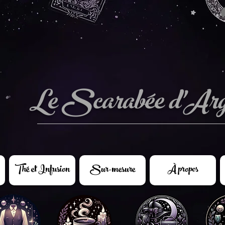
Le Scarabée d'Arg
Thé et Infusion
Sur-mesure
À propos