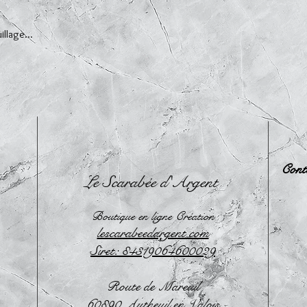
illage...
Cont
Le Scarabée d'Argent
Boutique en ligne Création
lescarabeedargent.com
Siret: 84319064600029
Route de Mareuil
60890 Autheuil en Valois