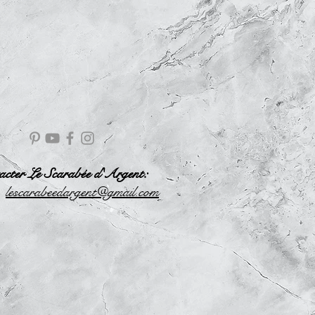
acter Le Scarabée d'Argent:
l
escarabeedargent@gmail.com