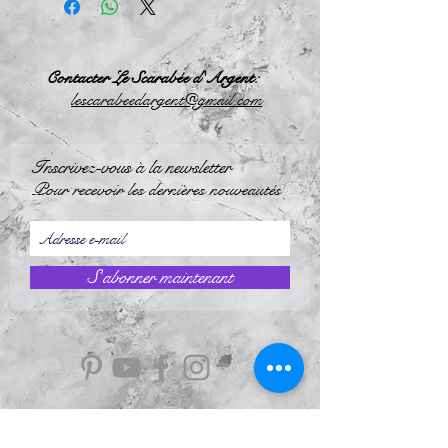
Contacter Le Scarabée d'Argent:
l
escarabeedargent@gmail.com
Inscrivez-vous à la newsletter
Pour recevoir les dernières nouveautés
S`abonner maintenant
Information