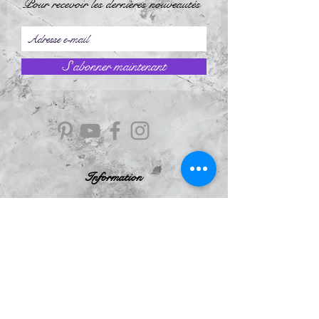
Pour recevoir les dernières nouveautés
S`abonner maintenant
Information
À Propos
Politique de confidentialité
Conditions Générales de Ventes
Mentions légales