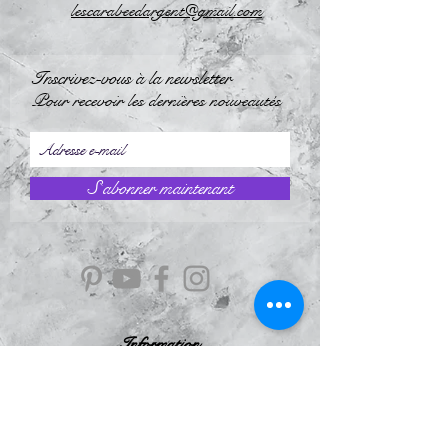
l
escarabeedargent@gmail.com
Inscrivez-vous à la newsletter
Pour recevoir les dernières nouveautés
S`abonner maintenant
Information
À Propos
Politique de confidentialité