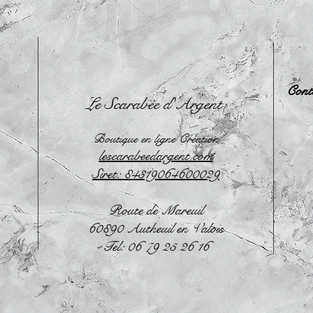
Cont
Le Scarabée d'Argent
Boutique en ligne Création
lescarabeedargent.com
Siret: 84319064600029
Route de Mareuil
60890 Autheuil en Valois
Tel: 06 79 25 26 16