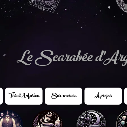
Le Scarabée d'Arg
Thé et Infusion
Sur-mesure
À propos