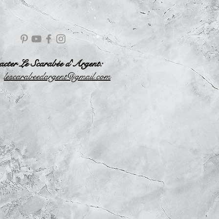
acter Le Scarabée d'Argent:
l
escarabeedargent@gmail.com