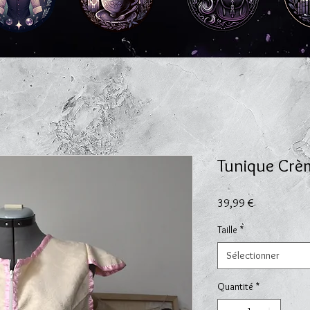
Tunique Crè
Prix
39,99 €
Taille
*
Sélectionner
Quantité
*